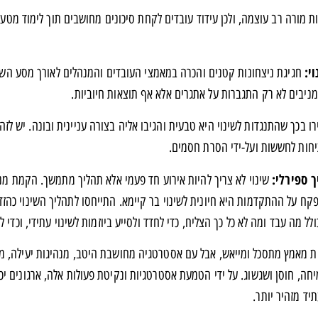
היות מורה רב עוצמה, ולכן עידוד עובדים לקחת סיכונים מחושבים תוך לימוד מטע
י:
חגיגת ניצחונות קטנים והכרה במאמצי העובדים והמנהלים לאורך מסע השינוי
מניבים לא רק התגברות על אתגרים אלא אף תוצאות חיוביות.
ו בכך שהתנגדות לשינוי היא טבעית והגיבו אליה בצורה עניינית ובונה. יש ל
יחות לחששות ועל-ידי הסרת חסמים.
 ספירלי:
שינוי לא צריך להיות אירוע חד פעמי אלא תהליך מתמשך. הקמת מנג
קח על ההתקדמות היא חיונית לשינוי בר קיימא. התייחסו לתהליך השינוי כהז
ולל מה עבד ומה לא כל כך הצליח, כדי לחדד ולסייע ביוזמות לשינוי עתידי, וכדי
יות מאמץ מתסכל ומייאש, אבל עם אסטרטגיה מחושבת היטב, מנהיגות יעילה, מע
ה, חוסן ושגשוג. על ידי הטמעת אסטרטגיות ונקיטת פעולות אלה, ארגונים יכול
יד מזהיר יותר.