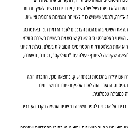
ם את מלוא הפוטנציאל של השינוי, ארגונים נדרשים לאמץ תרבות
 אדירה, ולמסע שישמש כזרז לצמיחה ומצוינות ארגונית ואישית.
השינוי היא חברת "נטפליקס" שהתחילה כשירות להשכרת DVD בדואר, וזיהתה את השינוי בהתנהגות הצרכנים לעבר הזרמת תוכן באינטרנט.
חברה עשתה מהלך נועז והעבירה את המיקוד שלה מ-DVD לסטרימינג מקוון באמצע שנות ה-2000. השינוי האסטרטגי הזה לא רק שיבש את תעשיית השכרת הווידאו
היא אחת מפלטפורמות הסטרימינג המובילות בעולם, בעלת מיליוני
הצעה שקיבלה לשיתוף פעולה עם "נטפליקס", נכחדה, ונשארה,
ספת לחברה שהשתנתה כדי להישאר תחרותית. בתחילת שנות ה-90, IBM התמודדה עם ירידה בהכנסות ובנתח שוק. כתוצאה מכך, החברה יזמה
מדפסות. המעבר הזה לעבר אספקת פתרונות ושירותים
ים רבים. על ארגונים לטפח חשיבה חדשנית ואמיצה בקרב העובדים
י הוא אינו מחויב המציאות, והוא טומן בחובו התנגדויות ואתגרים