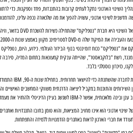
ליך השינוי הארגוני נתקל לעתים קרובות בהתנגדות, פחד וספקנות. כדי לרתו
ה חדשנית לשינוי ארגוני, עשויה להפוך את מה שלכאורה נכפה עלינו, להזדמנות
דוגמה בולטת לפוטנציאל 
ה
 את "נטפליקס" ככוח דומיננטי בנוף הבידור העולמי. כידוע, היום, נטפליקס 
 מנגד, רשת "בלוקבאסטר", שהייתה ענקית קמעונאות בתחום המדיה, סירבה ל
נו, כזיכרון נוסטלגי בלבד.
IBM היא דוגמה נו
 השירותים והתוכנות במקביל ליציאה הדרגתית משווקי המחשבים האישיים וה
שר ל-IBM לשגשג בעידן הדיגיטלי ולהחזיר את מעמדה כמובילה טכנולוגית.
ל שינוי ארגוני הוא אינו מחויב המציאות, והוא טומן בחובו התנגדויות ואתגר
עודד את חברי הארגון לראות באתגרים הזדמנויות ללמידה והתפתחות.
 כמו "חדשנות" ו"שינוי" הפכו למעין שמות קוד. בפועל, תהליך מוצלח של שינו