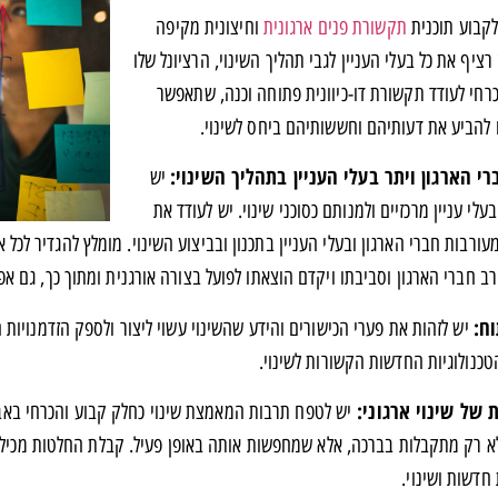
לקבוע תוכנית
תקשורת פנים ארגונית
וחיצונית מקיפה
ציף את כל בעלי העניין לגבי תהליך השינוי, הרציונל שלו
כרחי לעודד תקשורת דו-כיוונית פתוחה וכנה, שתאפשר
ו להביע את דעותיהם וחששותיהם ביחס לשינוי.
י הארגון ויתר בעלי העניין בתהליך השינוי:
יש
לי עניין מרכזיים ולמנותם כסוכני שינוי. יש לעודד את
ורבות חברי הארגון ובעלי העניין בתכנון ובביצוע השינוי. מומלץ להגדיר לכל 
 חברי הארגון וסביבתו ויקדם הוצאתו לפועל בצורה אורגנית ומתוך כך, גם אפ
וח:
יש לזהות את פערי הכישורים והידע שהשינוי עשוי ליצור ולספק הזדמנויות
כנולוגיות החדשות הקשורות לשינוי.
 של שינוי ארגוני:
יש לטפח תרבות המאמצת שינוי כחלק קבוע והכרחי בא
לא רק מתקבלות בברכה, אלא שמחפשות אותה באופן פעיל. קבלת החלטות מכי
 חדשות ושינוי.