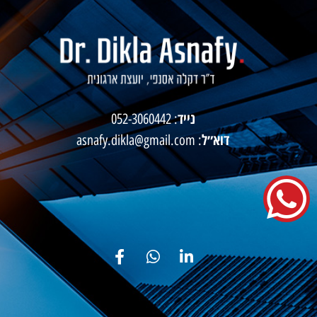
נייד
052-3060442
:
דוא״ל
asnafy.dikla@gmail.com
: