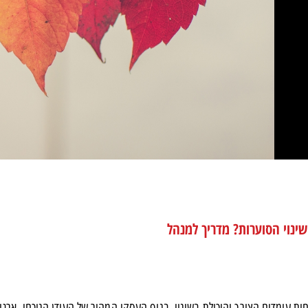
שינוי הסוערות? מדריך למנהל
ת עומדים הצורך והיכולת בשינוי. בנוף העסקי המהיר של העידן הנוכחי, ארג