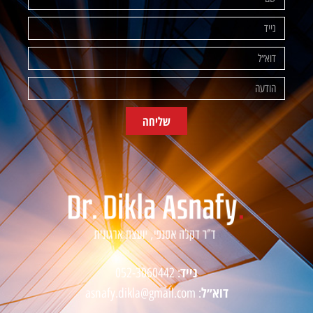
שליחה
נייד
052-3060442
:
דוא״ל
asnafy.dikla@gmail.com
: