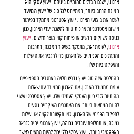
ארגוני, ישנם הבדלים מהותיים ביניהם. ייעוץ עסקי הוא
המונח הרחב ביותר, המתייחס לכל סוג של ייעוץ המיועד
לשפר את ביצועי הארגון. ייעוץ אסטרטגי מתמקד בפיתוח
ויישום אסטרטגיות ארוכות טווח להשגת יעדי הארגון, כגון
כניסה לשווקים חדשים או פיתוח קווי מוצר חדשים.
ייעוץ
ארגוני
, לעומת זאת, מתמקד בשיפור המבנה, התרבות
והתהליכים הפנימיים של הארגון כדי להגביר את היעילות
והאפקטיביות שלו.
ההחלטה איזה סוג ייעוץ נדרש תלויה באתגרים הספציפיים
עימם מתמודד הארגון. אם הארגון מתמודד עם שאלות
מהותיות לגבי כיוון העסקי העתידי שלו, ייעוץ אסטרטגי עשוי
להיות המתאים ביותר. אם האתגרים העיקריים נוגעים
לתפקוד הפנימי של הארגון, כמו תקשורת לקויה או יעילות
נמוכה, או תחלופת עובדים גבוהה, ייעוץ ארגוני יהיה כנראה
האפקטיבי ביותר. ייעוץ עסקי כללי יכול להיות מתאים כאשר