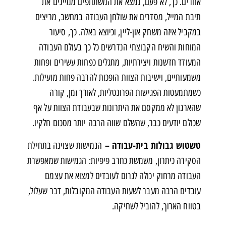
אחרים. כך, לא פעם, נמצא את המשתתפים ממיינים את
תיבת המייל, מסדרים את שולחן העבודה במחשב, מריצים
במקביל איזה משחק און-ליין, וכיוצא באלה. כך, סיעור
המוחות והשיח הקבוצתי הנדרשים כל כך בעולם העבודה
המעודד חדשנות ויצירתיות, מתגלים כפחות עשירים ופחות
משמעותיים, וישיבות הצוות הופכות להרבה פחות מועילות.
כשמתמעטות הפגישות הפרונטליות, לאורך זמן, קורה
שהארגון לא ממקסם את היתרונות שבעבודת הצוות על אף
שכולם יודעים כבר, שהשלם שווה הרבה יותר מסכום חלקיו.
טשטוש גבולות בית-עבודה –
הגמישות שצוינה בתחילת
הסקירה כיתרון, משמשת כחרב פיפיות: הגמישות שמאפשרת
העבודה מרחוק יכולה לגרום לעובדים למצוא את עצמם
עובדים הרבה מעבר לשעות העבודה המקובלות, דבר שעלול,
בטווח הארוך, להוביל לשחיקה.