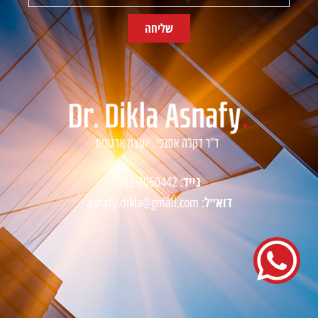
שליחה
נייד
052-3060442
:
דוא״ל
asnafy.dikla@gmail.com
: