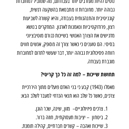
נוטים להיות מעורבים יותר בעבודתם, מה שמוביל למחוברות
גבוהה יותר. מחוברות זו מתבטאת בהשקעה רגשית,
קוגניטיבית והתנהגותית בעבודה, והיא קשורה לשביעות
רצון, פרודוקטיביות ונאמנות לארגון.​ המחקרים בנושא
מדגישים את הצורך האנושי בשייכות כגורם מוטיבציוני
בסיסי. הם טוענים כי כאשר צורך זה מסופק, אנשים חווים
רווחה פסיכולוגית גבוהה יותר, דבר שעשוי לתרום למחוברות
מוגברת בעבודה.​
תחושת שייכות – למה זה כל כך קריטי
?
מאסלו (1943) קבע כי בני האדם פועלים מתוך היררכיית
צרכים, כאשר כל שלב הוא תנאי הכרחי למעבר לשלב הבא:
צרכים פיזיולוגיים– מזון, שינה, שכר הוגן.
ביטחון – יציבות תעסוקתית, חוזה ברור.
שייכות ואהבה – קשרים חברתיים, קהילה תומכת.