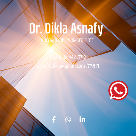
נייד
052-3060442
:
דוא״ל
asnafy.dikla@gmail.com
: